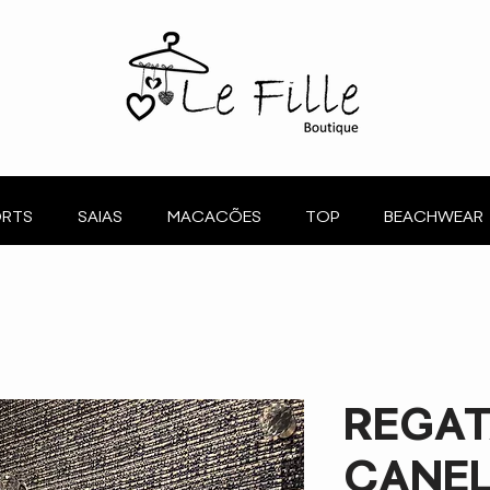
RTS
SAIAS
MACACÕES
TOP
BEACHWEAR
REGA
CANE