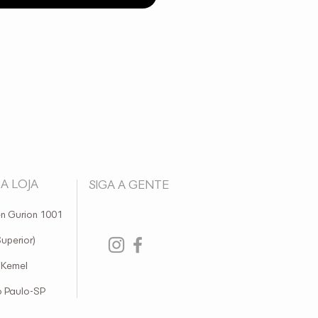
A LOJA
SIGA A GENTE
n Gurion 1001
Superior)
 Kemel
 Paulo-SP