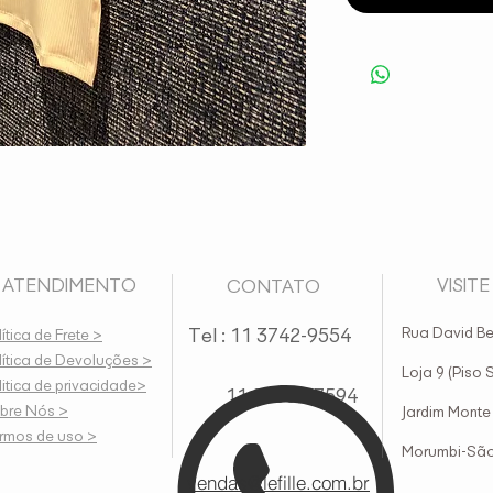
TENDIMENTO
VISITE 
CONTATO
Tel : 11 3742-9554
Rua David Be
ítica de Frete >
lítica de Devoluções >
Loja 9 (Piso 
litica de privacidade>
11 95607-7594
bre Nós >
Jardim Monte
rmos de uso >
Morumbi-São
vendas@lefille.com.br