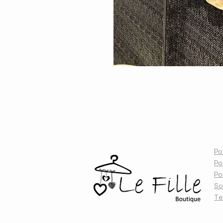
A
Pol
Po
Po
So
Te