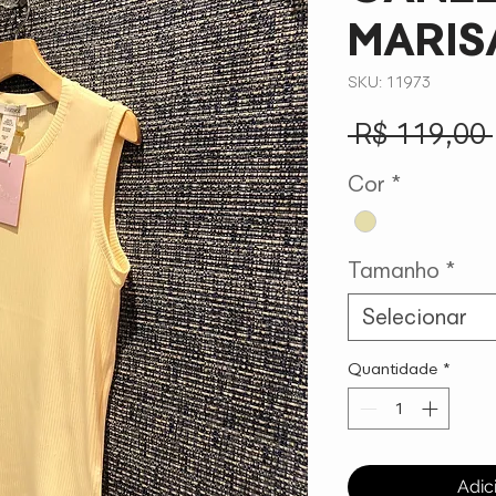
MARIS
SKU: 11973
 R$ 119,00 
Cor
*
Tamanho
*
Selecionar
Quantidade
*
Adic