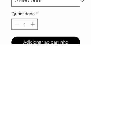
Quantidade
*
Adicionar ao carrinho
ATENDIMENTO
VISITE A LOJA
Rua David Ben Gurion 1001
Política de Frete >
Política de Devoluções >
Loja 9 (Piso Superior)
Politica de privacidade>
Sobre Nós >
Jardim Monte Kemel
Termos de uso >