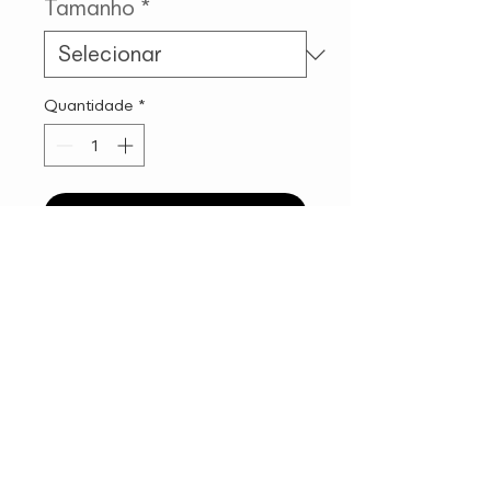
Tamanho
*
Quantidade
*
Adicionar ao carrinho
ATENDIMENTO
VISITE A LOJA
Rua David Ben Gurion 1001
Política de Frete >
Política de Devoluções >