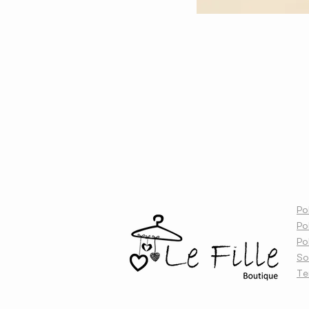
A
Pol
Po
Po
So
Te