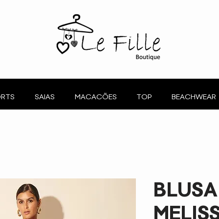
RTS
SAIAS
MACACÕES
TOP
BEACHWEAR
BLUSA
MELIS