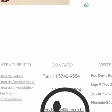
TENDIMENTO
VISITE 
CONTATO
Tel : 11 3742-9554
Rua David Be
ítica de Frete >
lítica de Devoluções >
Loja 9 (Piso 
litica de privacidade>
11 95607-7594
bre Nós >
Jardim Monte
rmos de uso >
Morumbi-São
vendas@lefille.com.br