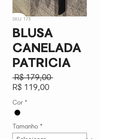
SKU: 173
BLUSA
CANELADA
PATRICIA
Preço
 R$ 179,00 
Preço
normal
R$ 119,00
promocional
Cor
*
Tamanho
*