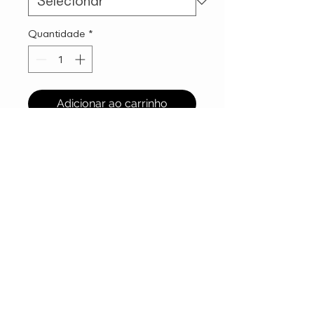
Quantidade
*
Adicionar ao carrinho
ATENDIMENTO
VISITE A LOJA
Rua David Ben Gurion 1001
Política de Frete >
Política de Devoluções >
Loja 9 (Piso Superior)
Politica de privacidade>
Sobre Nós >
Jardim Monte Kemel
Termos de uso >