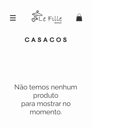
C A S A C O S
Não temos nenhum
produto
para mostrar no
momento.